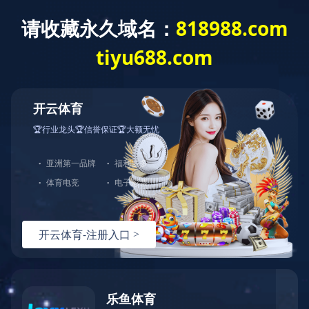
首页
解决方案

解决方案
进一步了解

弱电系统建设及智能化系统
信息安全整体解决方案
安全云解决方案
安全无线网络建设方案
智能化机房建设及动环监测