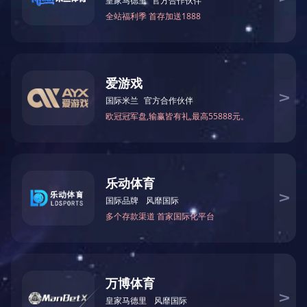
国内案例
国外案例
关于我们

关于我们
进一步了解

公司简介
企业文化
荣誉资质
发展历程
合作品牌
星空平台app-星空（中国）