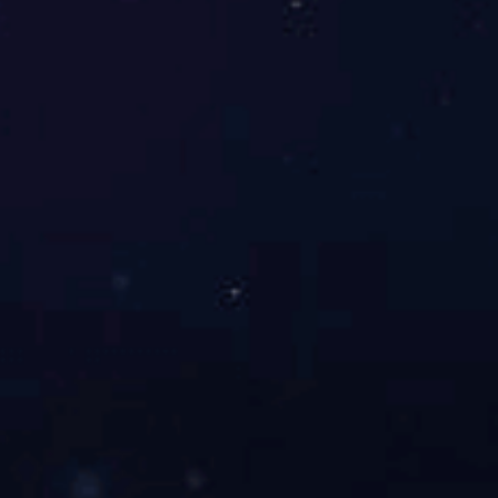
速响应机制，在规 避风
险的基础上，还能实现
攻击事件的溯源分析，
并给出针对性的 安全加
固建议，防止同类事件
再次发生。
扫二维码用手机看
首页
解决方案
弱电系统建设及智能化系统
信息安全整体解决方案
安全云解
决方案
安全无线网络建设方案
智能化机房建设及动环监测
分
支组网及移动办公
智能化组网解决方案
新闻资讯
公司新闻
行业新闻