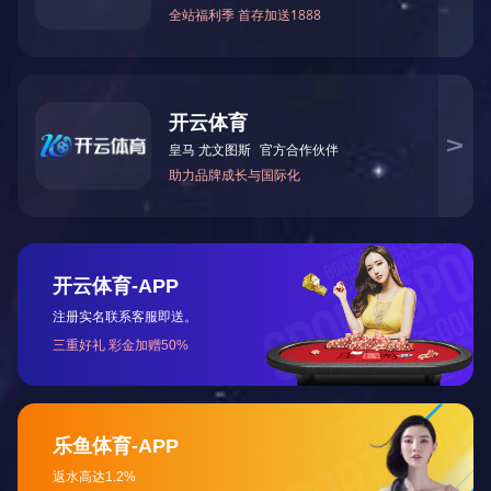
020-87566596
解决方案
您现在的位置：
首页
/
关于BOSS
/
安全云解决方案
解决方案
全部分类


安全云解决方案