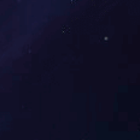
一体化优势。在云 外，
构建安全资源池与态势
感知平台之间的“云-网-
端”联动体系，从而真正
的实现安全闭环。
快速响应
结合安全设备之间、安
全设备和安全人工服务
之间的智能联动，可 构
建安全事件快速响应机
制。依托人机共智的快