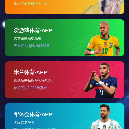
分类：
解决方案
发布时间：
2022-07-29 15:49:45
访问量：
0
概要:
概要:
详情
风险与挑战
云计算安全解决方案
云计算安全全景
下一代防火墙构建云管理平面与业务平面、虚拟机与宿主机、
不同安全级别的等保业务区、不同用户的虚拟网络以及虚拟机