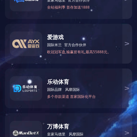
国内案例
国外案例
关于我们

关于我们
进一步了解

公司简介
企业文化
荣誉资质
发展历程
合作品牌
星空平台app-星空（中国）