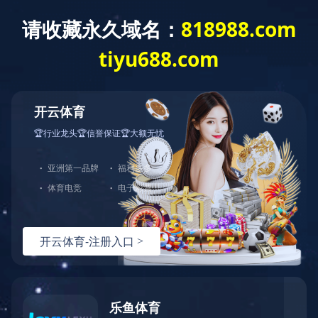
首页
解决方案

解决方案
进一步了解

弱电系统建设及智能化系统
信息安全整体解决方案
安全云解决方案
安全无线网络建设方案
智能化机房建设及动环监测