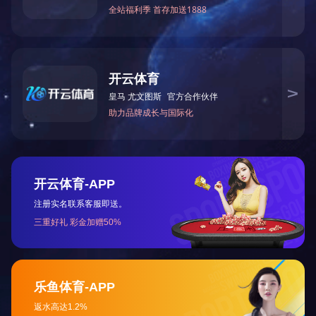
020-87566596
新闻资讯
您现在的位置：
首页
>
新闻资讯
>
行业新闻
新闻资讯
资讯分类


暂时没有内容信息显示
请先在网站后台添加数据记录。
首页