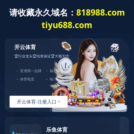
首页
解决方案

解决方案
进一步了解

弱电系统建设及智能化系统
信息安全整体解决方案
安全云解决方案
安全无线网络建设方案
智能化机房建设及动环监测