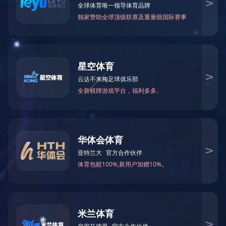
分支组网及移动办公
智能化组网解决方案
新闻资讯

新闻资讯
进一步了解

公司新闻
行业新闻
星空平台app-星空（中国）

星空平台app-星空（中国）
进一步了解
