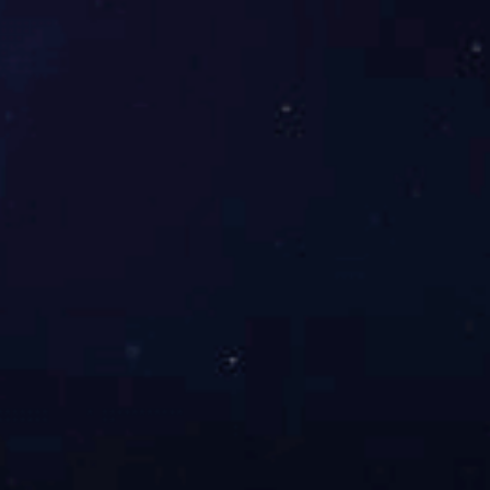
电话：
传真：
邮箱：
*
验证码：
地址：
邮编：
提交
首页
解决方案
弱电系统建设及智能化系统
信息安全整体解决方案
安全云解
决方案
安全无线网络建设方案
智能化机房建设及动环监测
分
支组网及移动办公
智能化组网解决方案
新闻资讯
公司新闻
行业新闻