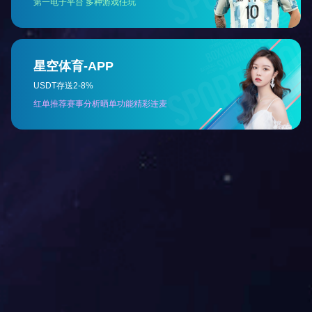
在线留言
ONLINE MESSAGE
留言应用名称：
客户留言
描述：
*
留言内容：
姓名：
性别：
男
女
手机：